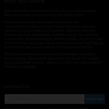
BARES GELD SPAREN!
Beim Gutscheinportal Preishals können Sie beim Online-Einkauf
bares Geld sparen und das für fast 5.000 Online- Shops.
Preishals bietet Ihnen die aktuellen Bonusarten, die
unterschiedlichste Bezeichnungen haben können: Vorteilscode,
Aktionscode, Rabattcode, Gutscheincode, Gutschein- Nummer,
Promotion – Code, Vorteilscode, Vorteilsnummer, Aktions-Rabatt,
Voucher usw. Die Bezeichnungen sind verschieden, aber immer zeigt
Ihnen Preishals, wie Sie Gutscheine nutzen können um beim Einkauf
bares Geld zu sparen und somit ein Schnäppchen zu machen.
Einige Gutscheine funktionieren auch ohne Eingabe von einem
Gutscheincode. Diese werden dann direkt mit einem Klick auf den
Button “Gutschein einlösen” aktiviert. Das wird dann aber explizit im
Warenkorb angezeigt.
NEWSLETTER
ANMELDEN
Sie können sich jederzeit von unserem Newslettern wieder