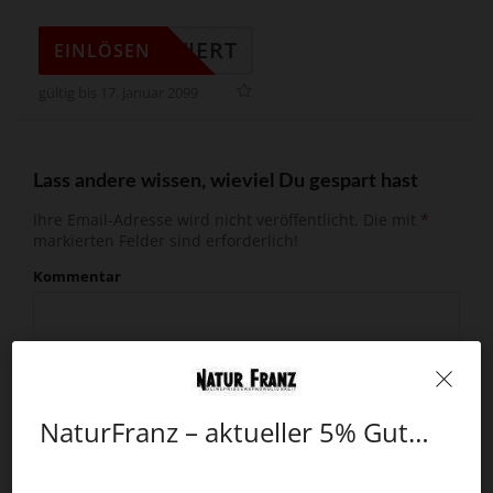
KTIVIERT
EINLÖSEN
gültig bis 17. Januar 2099
Lass andere wissen, wieviel Du gespart hast
Ihre Email-Adresse wird nicht veröffentlicht.
Die mit
*
markierten Felder sind erforderlich!
Kommentar
NaturFranz – aktueller 5% Gutscheincode
*