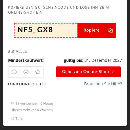
KOPIERE DEN GUTSCHEINCODE UND LÖSE IHN BEIM
*
ONLINE-SHOP EIN
Kopiere
Kommentar abschicken
auf ALLES
Mindestkaufwert
: -
gültig bis
: 31. Dezember 2027
Gehe zum Online-Shop
Suchen
nach:
Brauchen Sie Hilfe?
FUNKTIONIERTE ES?
18 verwendet - 0 Heute
Übermittelt: vor 4 Wochen
Teile
NEUESTE KOMMENTARE