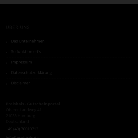
ÜBER UNS
Das Unternehmen
So funktioniert’s
Impressum
Datenschutzerklärung
Disclaimer
Preishals - Gutscheinportal
Oberer Landweg 41
21035
Hamburg
Deutschland
+49 (40) 70010712
info@preishals.de