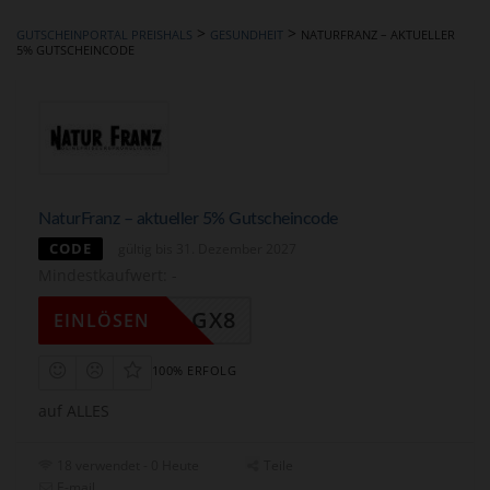
hinzufügen
>
>
GUTSCHEINPORTAL PREISHALS
GESUNDHEIT
NATURFRANZ – AKTUELLER
5% GUTSCHEINCODE
NaturFranz – aktueller 5% Gutscheincode
CODE
gültig bis 31. Dezember 2027
Mindestkaufwert: -
NF5_GX8
EINLÖSEN
100% ERFOLG
auf ALLES
18 verwendet - 0 Heute
Teile
E-mail