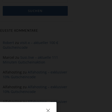
EUESTE KOMMENTARE
Robert
zu
visit-x – aktueller 100 €
Gutscheincode
Marcel
zu
Susi.live – aktuelle 111
Minuten Gutscheinaktion
Alfahosting
zu
Alfahosting – exklusiver
10% Gutscheincode
Alfahosting
zu
Alfahosting – exklusiver
10% Gutscheincode
Alfahosting
zu
Alfahosting – exklusiver
10% Gutscheincode