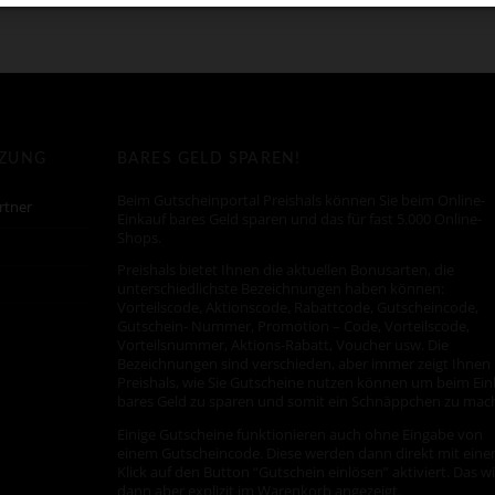
TZUNG
BARES GELD SPAREN!
Beim Gutscheinportal Preishals können Sie beim Online-
rtner
Einkauf bares Geld sparen und das für fast 5.000 Online-
Shops.
Preishals bietet Ihnen die aktuellen Bonusarten, die
unterschiedlichste Bezeichnungen haben können:
Vorteilscode, Aktionscode, Rabattcode, Gutscheincode,
Gutschein- Nummer, Promotion – Code, Vorteilscode,
Vorteilsnummer, Aktions-Rabatt, Voucher usw. Die
Bezeichnungen sind verschieden, aber immer zeigt Ihnen
Preishals, wie Sie Gutscheine nutzen können um beim Ein
bares Geld zu sparen und somit ein Schnäppchen zu mac
Einige Gutscheine funktionieren auch ohne Eingabe von
einem Gutscheincode. Diese werden dann direkt mit ein
Klick auf den Button “Gutschein einlösen” aktiviert. Das w
dann aber explizit im Warenkorb angezeigt.