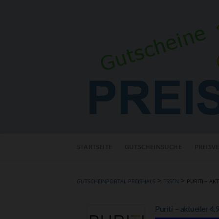
Neuen
Online-
STARTSEITE
GUTSCHEINSUCHE
PREISV
Shop
hinzufügen
>
>
GUTSCHEINPORTAL PREISHALS
ESSEN
PURITI – AK
Puriti – aktueller 4