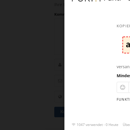
Ihre Email-Adresse wird nicht veröffent
Kommentar
KOPIE
versan
Minde
FUNKT
Kommentar abschicken
1047 verwendet - 0 Heute
Über