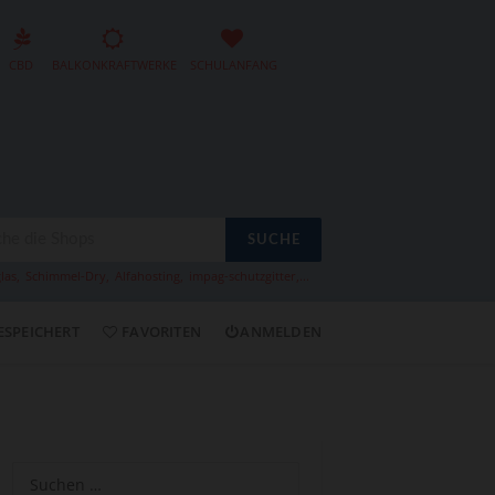
CBD
BALKONKRAFTWERKE
SCHULANFANG
SUCHE
las
,
Schimmel-Dry
,
Alfahosting
,
impag-schutzgitter
,...
ESPEICHERT
FAVORITEN
ANMELDEN
Suchen
nach: