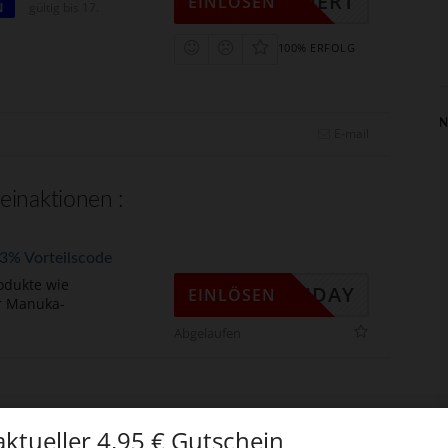
KTIVIERT
EINLÖSEN
N
gültig bis 17.
100% ERFOLG
N
E-mail
einaktionen :
 33% Vorteilscode
odukte wie
CKFRIDAY
EINLÖSEN
r Manuka-
Abgelaufen
espart hast
 aktueller 4,95 € Gutschein