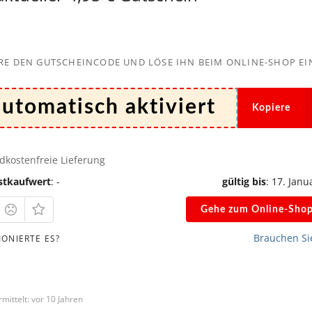
licht.
Die mit
*
markierten Felder sind erforderlich!
K
RE DEN GUTSCHEINCODE UND LÖSE IHN BEIM ONLINE-SHOP EI
Kopiere
*
dkostenfreie Lieferung
stkaufwert
: -
gültig bis
: 17. Janu
*
Gehe zum Online-Sho
Brauchen Sie
IONIERTE ES?
mittelt: vor 10 Jahren