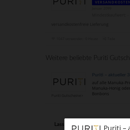
VERSANDKOSTE
Januar 2099
Mindestkaufwert: -
versandkostenfreie Lieferung
1047 verwendet - 0 Heute
Teile
Weitere beliebte Puriti Gutsch
Puriti – aktueller
auf alle Manuka-Pr
Manuka-Honig ode
Bonbons
Puriti Gutscheine
Lass andere wissen, wieviel Du g
Puriti –