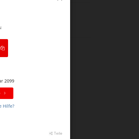
ATEGORIEN
N
Keine Kategorien
ar 2099
p
 Hilfe?
Teile