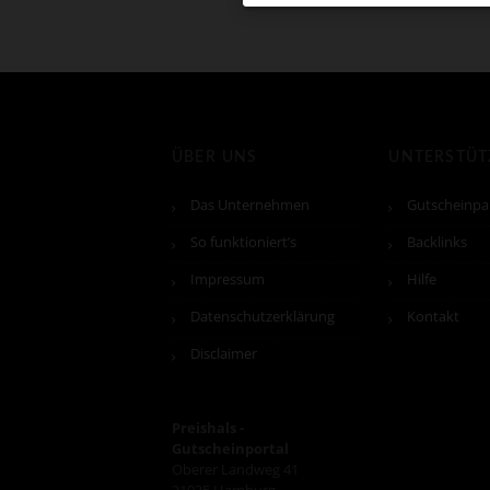
ÜBER UNS
UNTERSTÜ
Das Unternehmen
Gutscheinpa
So funktioniert’s
Backlinks
Impressum
Hilfe
Datenschutzerklärung
Kontakt
Disclaimer
Preishals -
Gutscheinportal
Oberer Landweg 41