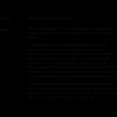
TZUNG
BARES GELD SPAREN!
Beim Gutscheinportal Preishals können Sie beim Online-
rtner
Einkauf bares Geld sparen und das für fast 5.000 Online-
Shops.
Preishals bietet Ihnen die aktuellen Bonusarten, die
unterschiedlichste Bezeichnungen haben können:
Vorteilscode, Aktionscode, Rabattcode, Gutscheincode,
Gutschein- Nummer, Promotion – Code, Vorteilscode,
Vorteilsnummer, Aktions-Rabatt, Voucher usw. Die
Bezeichnungen sind verschieden, aber immer zeigt Ihnen
Preishals, wie Sie Gutscheine nutzen können um beim Ein
bares Geld zu sparen und somit ein Schnäppchen zu mac
Einige Gutscheine funktionieren auch ohne Eingabe von
einem Gutscheincode. Diese werden dann direkt mit ein
Klick auf den Button “Gutschein einlösen” aktiviert. Das w
dann aber explizit im Warenkorb angezeigt.