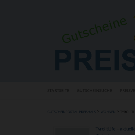
Neuen
Online-
STARTSEITE
GUTSCHEINSUCHE
PREISV
Shop
hinzufügen
>
>
GUTSCHEINPORTAL PREISHALS
WOHNEN
TYROLITL
TyrolitLife – aktuell