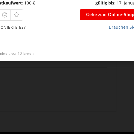
stkaufwert
: 100 €
gültig bis
: 17. Janu
Gehe zum Online-Sho
Brauchen Sie
IONIERTE ES?
*
ittelt: vor 10 Jahren
*