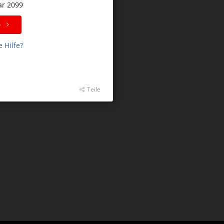
ar 2099
p
 Hilfe?
Teile