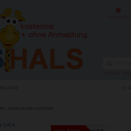
OKTOBERFEST
Top Suche:
Doug
ERGLEICHE
G
IFE – AKTUELLER 3,90 € GUTSCHEIN
er 3,90 €