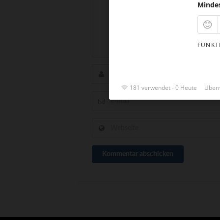
Minde
FUNKT
181 verwendet - 0 Heute
Überm
Kommentar abschicken