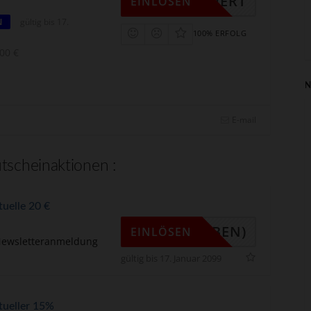
KTIVIERT
EINLÖSEN
N
gültig bis 17.
100% ERFOLG
00 €
N
E-mail
utscheinaktionen :
tuelle 20 €
R (OBEN)
EINLÖSEN
Newsletteranmeldung
gültig bis 17. Januar 2099
ktueller 15%