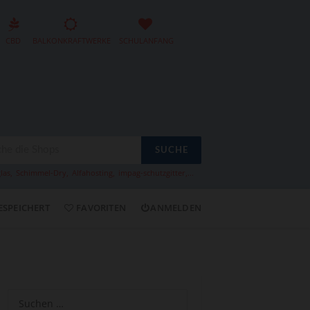
CBD
BALKONKRAFTWERKE
SCHULANFANG
SUCHE
las
,
Schimmel-Dry
,
Alfahosting
,
impag-schutzgitter
,...
ESPEICHERT
FAVORITEN
ANMELDEN
Suchen
nach: