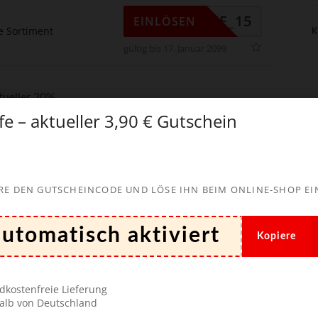
LIFE_15
EINLÖSEN
e Sortiment
K
gültig bis 17. Januar 2099
ktueller 20%
ife – aktueller 3,90 € Gutschein
YROLITSV
EINLÖSEN
e Sortiment
gültig bis 17. Januar 2099
RE DEN GUTSCHEINCODE UND LÖSE IHN BEIM ONLINE-SHOP EI
Kopiere
espart hast
licht.
Die mit
*
markierten Felder sind erforderlich!
dkostenfreie Lieferung
alb von Deutschland